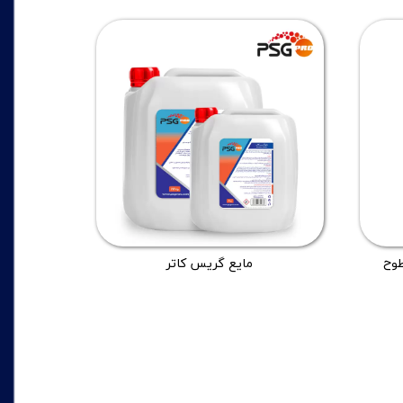
طوح
مایع گریس کاتر