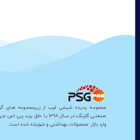
مجموعـه پدیـده شیـمی غرب از زیـرمجمـوعه هـای گر
پـی اس جـی
صنعتـی گلرنـگ، در سـال 1398 بـا خلق برنـد
وارد بازار محصولات بهداشتی و شوینده شده است.