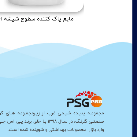
ندمنظوره سطوح
مایع پاک کننده سطوح شیشه ا
مجموعـه پدیـده شیـمی غرب از زیـرمجمـوعه هـای گر
پـی اس جـی
صنعتـی گلرنـگ، در سـال 1398 بـا خلق برنـد
وارد بازار محصولات بهداشتی و شوینده شده است.