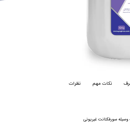
رف
نکات مهم
نظرات
 وسیله سورفکتانت غیریونی