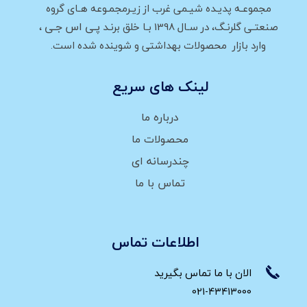
مجموعـه پدیـده شیـمی غرب از زیـرمجمـوعه هـای گروه
پـی اس جـی
صنعتـی گلرنـگ، در سـال 1398 بـا خلق برنـد
،
وارد بازار محصولات بهداشتی و شوینده شده است.
لینک های سریع
درباره ما
محصولات ما
چندرسانه ای
تماس با ما
اطلاعات تماس
الان با ما تماس بگیرید
021-43413000