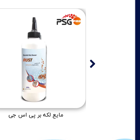
 پی اس جی
مایع لکه بر پی اس جی