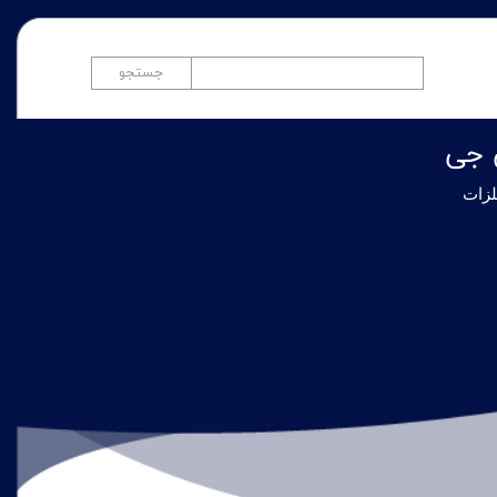
جستجو
 جی
لزات