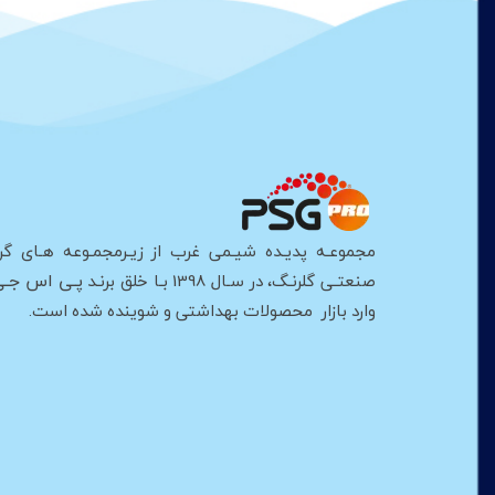
مجموعـه پدیـده شیـمی غرب از زیـرمجمـوعه هـای گر
پـی اس جـی
صنعتـی گلرنـگ، در سـال 1398 بـا خلق برنـد
وارد بازار محصولات بهداشتی و شوینده شده است.