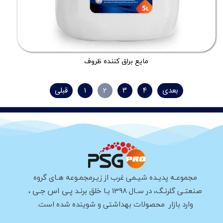
مایع براق کننده ظروف
بعدی
۴
۳
۲
۱
قبلی
مجموعـه پدیـده شیـمی غرب از زیـرمجمـوعه هـای گروه
پـی اس جـی
صنعتـی گلرنـگ، در سـال 1398 بـا خلق برنـد
،
وارد بازار محصولات بهداشتی و شوینده شده است.