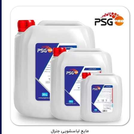
مایع لباسشویی جنرال