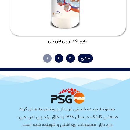
مایع لکه بر پی اس جی
بعدی
۳
۲
۱
مجموعـه پدیـده شیـمی غرب از زیـرمجمـوعه هـای گروه
پـی اس جـی
صنعتـی گلرنـگ، در سـال 1398 بـا خلق برنـد
،
وارد بازار محصولات بهداشتی و شوینده شده است.