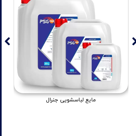
مایع لباسشویی جنرال