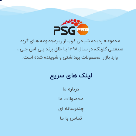
مجموعـه پدیـده شیـمی غرب از زیـرمجمـوعه هـای گروه
پـی اس جـی
صنعتـی گلرنـگ، در سـال 1398 بـا خلق برنـد
،
وارد بازار محصولات بهداشتی و شوینده شده است.
لینک های سریع
درباره ما
محصولات ما
چندرسانه ای
تماس با ما