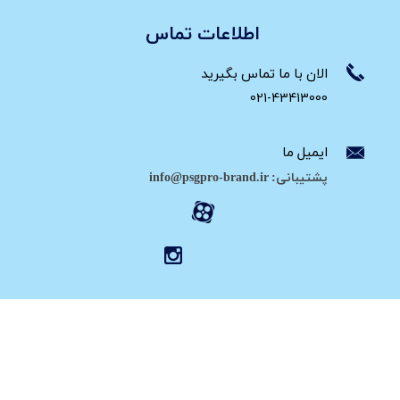
اطلاعات تماس
الان با ما تماس بگیرید
021-43413000
ایمیل ما
پشتیبانی: info@psgpro-brand.ir