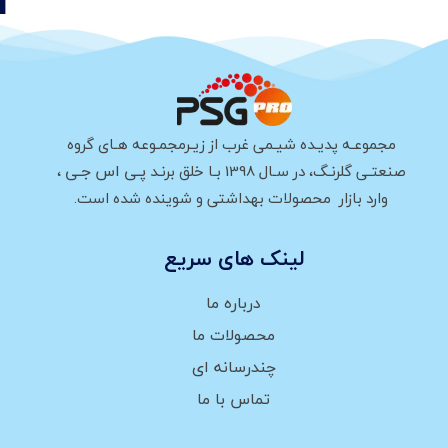
مجموعـه پدیـده شیـمی غرب از زیـرمجمـوعه هـای گروه
پـی اس جـی
صنعتـی گلرنـگ، در سـال 1398 بـا خلق برنـد
،
وارد بازار محصولات بهداشتی و شوینده شده است.
لینک های سریع
درباره ما
محصولات ما
چندرسانه ای
تماس با ما