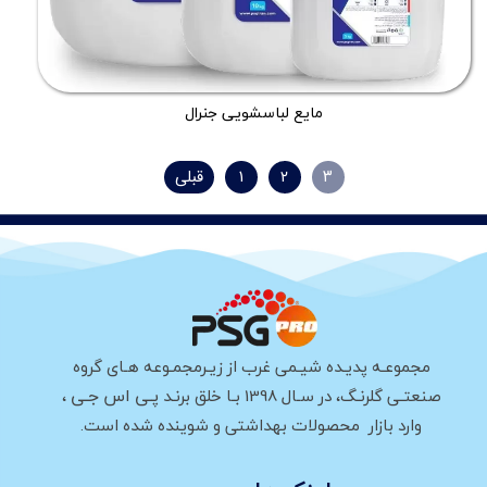
مایع لباسشویی جنرال
۳
۲
۱
قبلی
مجموعـه پدیـده شیـمی غرب از زیـرمجمـوعه هـای گروه
پـی اس جـی
صنعتـی گلرنـگ، در سـال 1398 بـا خلق برنـد
،
وارد بازار محصولات بهداشتی و شوینده شده است.