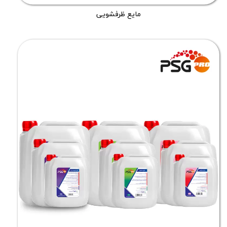
مایع ظرفشویی